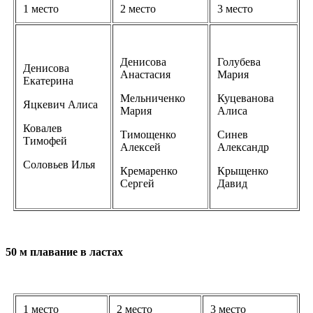
1 место
2 место
3 место
Денисова
Голубева
Денисова
Анастасия
Мария
Екатерина
Мельниченко
Куцеванова
Яцкевич Алиса
Мария
Алиса
Ковалев
Тимощенко
Синев
Тимофей
Алексей
Александр
Соловьев Илья
Кремаренко
Крыщенко
Сергей
Давид
50 м плавание в ластах
1 место
2 место
3 место