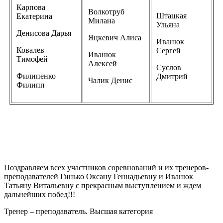
Карпова
Волкотруб
Штацкая
Екатерина
Милана
Ульяна
Денисова Дарья
Яцкевич Алиса
Иванюк
Ковалев
Сергей
Иванюк
Тимофей
Алексей
Суслов
Филипенко
Дмитрий
Чалик Денис
Филипп
Поздравляем всех участников соревнований и их тренеров-
преподавателей Гинько Оксану Геннадьевну и Иванюк
Татьяну Витальевну с прекрасным выступлением и ждем
дальнейших побед!!!
Тренер – преподаватель. Высшая категория