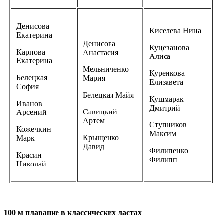
Денисова
Киселева Нина
Екатерина
Денисова
Куцеванова
Карпова
Анастасия
Алиса
Екатерина
Мельниченко
Куренкова
Белецкая
Мария
Елизавета
София
Белецкая Майя
Кушмарак
Иванов
Дмитрий
Савицкий
Арсений
Артем
Ступников
Кожечкин
Максим
Крыщенко
Марк
Давид
Филипенко
Красин
Филипп
Николай
100 м плавание в классических ластах