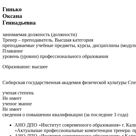
Гинько
Оксана
Геннадьевна
занимаемая должность (должности)
Тренер – преподаватель. Высшая категория
преподаваемые учебные предметы, курсы, дисциплины (модул
Плавание
уровень (уровни) профессионального образования
Образование: высшее
Сибирская государственная академия физической культуры Спе
ученая степень
Не имеет
ученое звание
Не имеет
cведения о повышении квалификации (за последние 3 года)
АНО ДПО «Институт современного образования» г. Кал
«Актуальные профессиональные компетенции тренера- пре
АНО ДПО «Институт современного образования» г.Кали