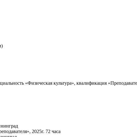
и)
циальность «Физическая культура», квалификация «Преподавател
ининград
подавателя», 2025г. 72 часа
нинград