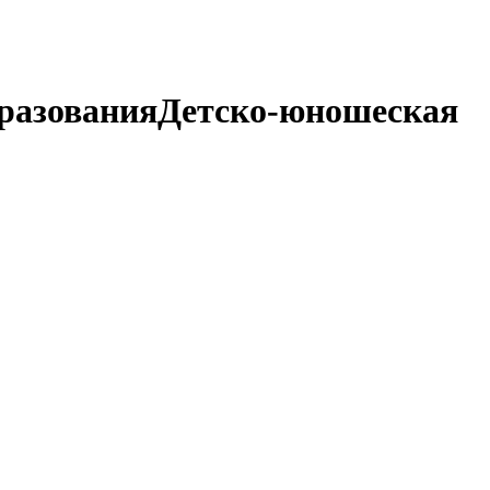
разования
Детско-юношеская