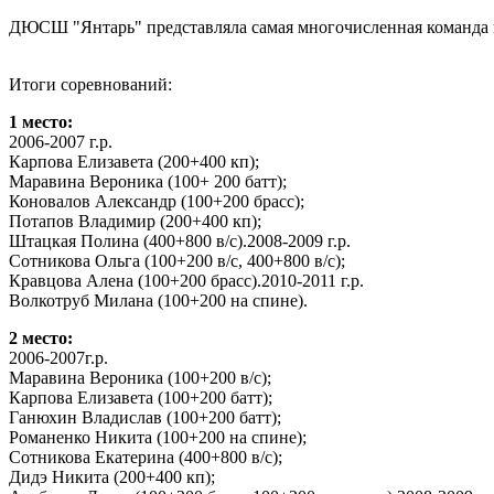
ДЮСШ "Янтарь" представляла самая многочисленная команда 
Итоги соревнований:
1 место:
2006-2007 г.р.
Карпова Елизавета (200+400 кп);
Маравина Вероника (100+ 200 батт);
Коновалов Александр (100+200 брасс);
Потапов Владимир (200+400 кп);
Штацкая Полина (400+800 в/с).2008-2009 г.р.
Сотникова Ольга (100+200 в/с, 400+800 в/с);
Кравцова Алена (100+200 брасс).2010-2011 г.р.
Волкотруб Милана (100+200 на спине).
2 место:
2006-2007г.р.
Маравина Вероника (100+200 в/с);
Карпова Елизавета (100+200 батт);
Ганюхин Владислав (100+200 батт);
Романенко Никита (100+200 на спине);
Сотникова Екатерина (400+800 в/с);
Дидэ Никита (200+400 кп);