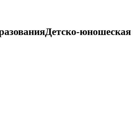
разования
Детско-юношеская