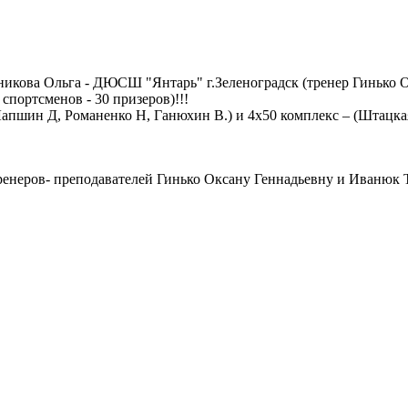
никова Ольга - ДЮСШ "Янтарь" г.Зеленоградск (тренер Гинько О
ортсменов - 30 призеров)!!!
Лапшин Д, Романенко Н, Ганюхин В.) и 4х50 комплекс – (Штацка
еров- преподавателей Гинько Оксану Геннадьевну и Иванюк Т