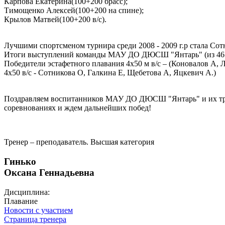
Карпова Екатерина(100+200 брасс);
Тимощенко Алексей(100+200 на спине);
Крылов Матвей(100+200 в/с).
Лучшими спортсменом турнира среди 2008 - 2009 г.р стала Сот
Итоги выступлений команды МАУ ДО ДЮСШ "Янтарь" (из 46 сп
Победители эстафетного плавания 4х50 м в/с – (Коновалов А, 
4х50 в/с - Сотникова О, Галкина Е, Щебетова А, Яцкевич А.)
Поздравляем воспитанников МАУ ДО ДЮСШ "Янтарь" и их трен
соревнованиях и ждем дальнейших побед!
Тренер – преподаватель. Высшая категория
Гинько
Оксана Геннадьевна
Дисциплина:
Плавание
Новости с участием
Страница тренера