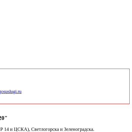
gosuslugi.ru
20"
Р 14 и ЦСКА), Светлогорска и Зеленоградска.