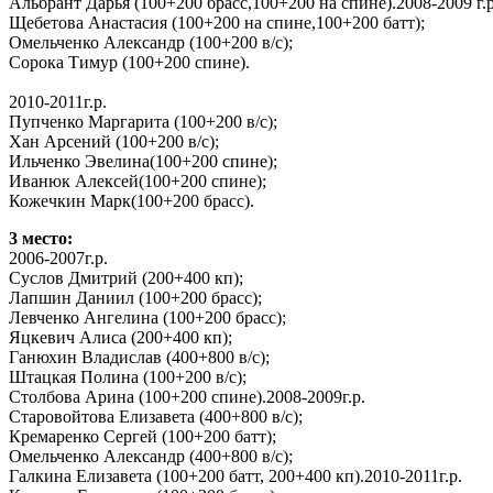
Альбрант Дарья (100+200 брасс,100+200 на спине).2008-2009 г.р
Щебетова Анастасия (100+200 на спине,100+200 батт);
Омельченко Александр (100+200 в/с);
Сорока Тимур (100+200 спине).
2010-2011г.р.
Пупченко Маргарита (100+200 в/с);
Хан Арсений (100+200 в/с);
Ильченко Эвелина(100+200 спине);
Иванюк Алексей(100+200 спине);
Кожечкин Марк(100+200 брасс).
3 место:
2006-2007г.р.
Суслов Дмитрий (200+400 кп);
Лапшин Даниил (100+200 брасс);
Левченко Ангелина (100+200 брасс);
Яцкевич Алиса (200+400 кп);
Ганюхин Владислав (400+800 в/с);
Штацкая Полина (100+200 в/с);
Столбова Арина (100+200 спине).2008-2009г.р.
Старовойтова Елизавета (400+800 в/с);
Кремаренко Сергей (100+200 батт);
Омельченко Александр (400+800 в/с);
Галкина Елизавета (100+200 батт, 200+400 кп).2010-2011г.р.