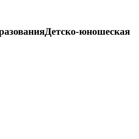
разования
Детско-юношеская