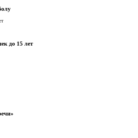
болу
ек до 15 лет
речи»