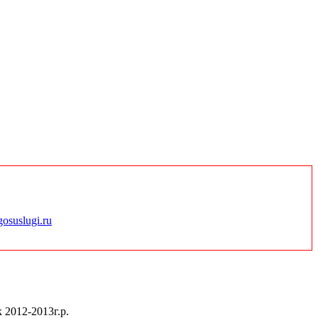
gosuslugi.ru
 2012-2013г.р.