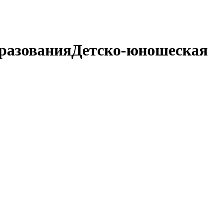
разования
Детско-юношеская