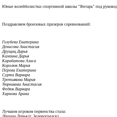
Юные волейболистки спортивной школы "Янтарь" под руковод
Поздравляем бронзовых призеров соревнований:
Голубева Екатерина
Денисова Анастасия
Друщиц Дарья
Камзина Дарья
Карабатова Алиса
Королюк Мария
Перова Екатерина
Сурта Варвара
Третьякова Мария
Тюрникова Анастасия
Федюк Варвара
Хирнова Арина
Лучшим игроком первенства стала:
Друшиц Дарья
(г. Зеленоградск)