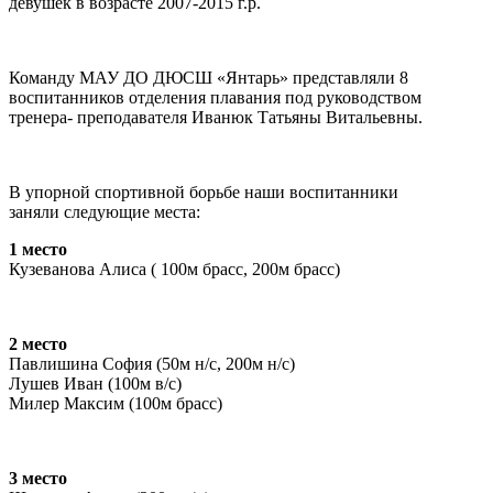
девушек в возрасте 2007-2015 г.р.
Команду МАУ ДО ДЮСШ «Янтарь» представляли 8
воспитанников отделения плавания под руководством
тренера- преподавателя Иванюк Татьяны Витальевны.
В упорной спортивной борьбе наши воспитанники
заняли следующие места:
1 место
Кузеванова Алиса ( 100м брасс, 200м брасс)
2 место
Павлишина София (50м н/с, 200м н/с)
Лушев Иван (100м в/с)
Милер Максим (100м брасс)
3 место