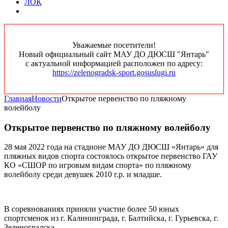
ЛОК
Уважаемые посетители!
Новый официальный сайт МАУ ДО ДЮСШ "Янтарь"
с актуальной информацией расположен по адресу:
https://zelenogradsk-sport.gosuslugi.ru
Главная
Новости
Открытое первенство по пляжному
волейболу
Открытое первенство по пляжному волейболу
28 мая 2022 года на стадионе МАУ ДО ДЮСШ «Янтарь» для
пляжных видов спорта состоялось открытое первенство ГАУ
КО «СШОР по игровым видам спорта» по пляжному
волейболу среди девушек 2010 г.р. и младше.
В соревнованиях приняли участие более 50 юных
спортсменок из г. Калининграда, г. Балтийска, г. Гурьевска, г.
Зеленоградска.