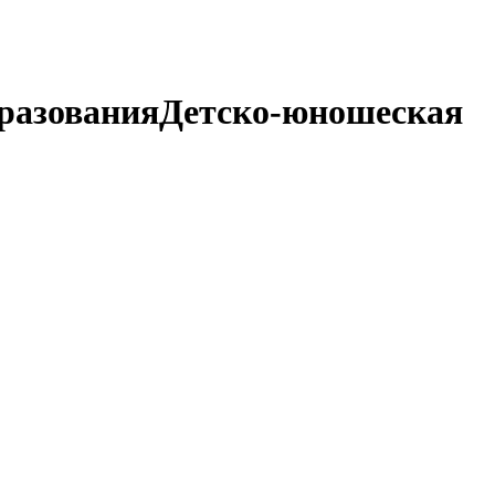
разования
Детско-юношеская