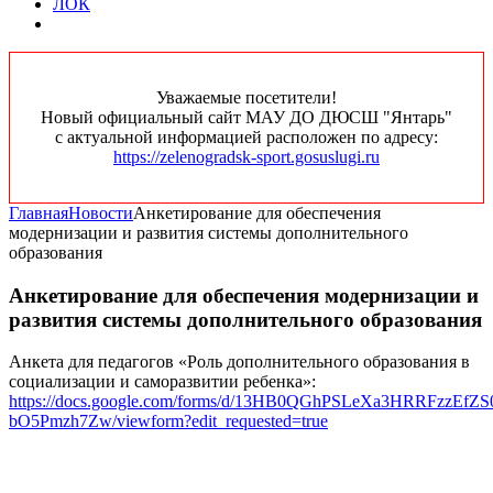
ЛОК
Уважаемые посетители!
Новый официальный сайт МАУ ДО ДЮСШ "Янтарь"
с актуальной информацией расположен по адресу:
https://zelenogradsk-sport.gosuslugi.ru
Главная
Новости
Анкетирование для обеспечения
модернизации и развития системы дополнительного
образования
Анкетирование для обеспечения модернизации и
развития системы дополнительного образования
Анкета для педагогов «Роль дополнительного образования в
социализации и саморазвитии ребенка»:
https://docs.google.com/forms/d/13HB0QGhPSLeXa3HRRFzzEfZ
bO5Pmzh7Zw/viewform?edit_requested=true