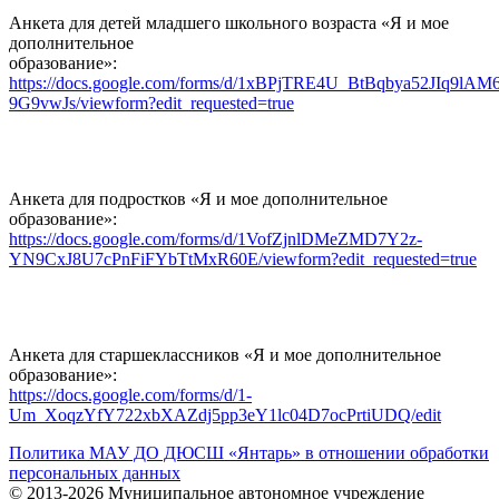
Анкета для детей младшего школьного возраста «Я и мое
дополнительное
образование»:
https://docs.google.com/forms/d/1xBPjTRE4U_BtBqbya52JIq9lAM
9G9vwJs/viewform?edit_requested=true
Анкета для подростков «Я и мое дополнительное
образование»:
https://docs.google.com/forms/d/1VofZjnlDMeZMD7Y2z-
YN9CxJ8U7cPnFiFYbTtMxR60E/viewform?edit_requested=true
Анкета для старшеклассников «Я и мое дополнительное
образование»:
https://docs.google.com/forms/d/1-
Um_XoqzYfY722xbXAZdj5pp3eY1lc04D7ocPrtiUDQ/edit
Политика МАУ ДО ДЮСШ «Янтарь» в отношении обработки
персональных данных
© 2013-2026 Муниципальное автономное учреждение