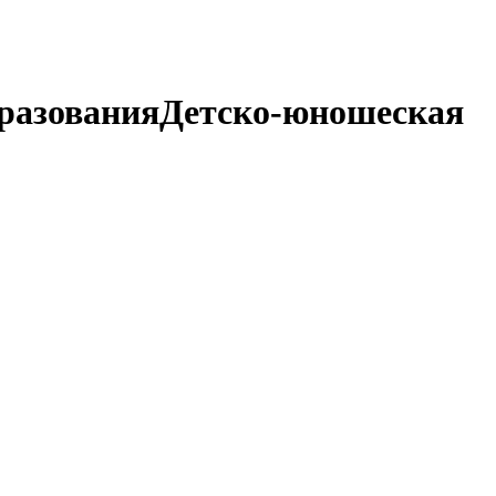
разования
Детско-юношеская