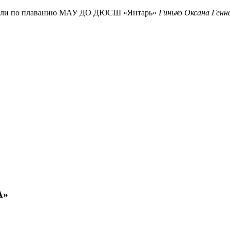
ватели по плаванию МАУ ДО ДЮСШ «Янтарь»
Гинько Оксана Генн
А»