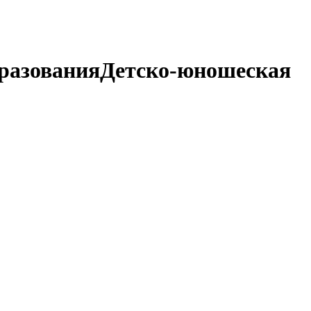
разования
Детско-юношеская