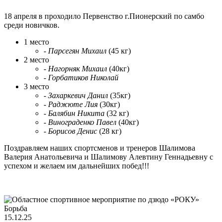
18 апреля в проходило Первенство г.Пионерский по самбо
среди новичков.
1 место
-
Парсегян Михаил
(45 кг)
2 место
-
Нагорняк Михаил
(40кг)
-
Горбатиков Николай
3 место
-
Захаркевич Данил
(35кг)
-
Раджюте Лия
(30кг)
-
Балябин Никита
(32 кг)
-
Винограденко Павел
(40кг)
-
Борисов Денис
(28 кг)
Поздравляем наших спортсменов и тренеров Шалимова
Валерия Анатольевича и Шалимову Алевтину Геннадьевну с
успехом и желаем им дальнейших побед!!!
Борьба
15.12.25