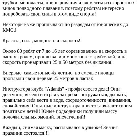
трубки, моноласты, проныривания и элементы из скоростных
видов подводного плавания, поэтому ребятам интересно
попробовать свои силы в этом виде спорта!
Некоторые уже проплывают по разрядам от юношеских до
КМС.!
Красота, сила, мощность и скорость!
Около 80 ребят от 7 до 16 лет соревновались на скорость в
ластах кролем, проплывали в моноласте с трубочкой, и на
скорость проныривали 25 и 50 метров без дыхания!
Впервые, самые юные 4х летние, но смелые пловцы
проплыли свои первые 25 метров в ластах!
Инструктора клуба "Atlantis" - профи своего дела! Они
доступно, весело и играя учат ребят погружаться, дышать,
правильно себя вести в воде, сосредоточенности, внимания,
спокойствия! Опытные инструктора просто заряжают своим
позитивом детей! Юные подводники получили массу
положительных эмоций, впечатлений!
Каждый, снимая маску, расплывался в улыбке! Значит
праздник состоялся!!!