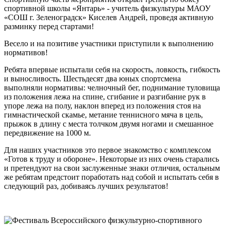
спортивной школы «Янтарь» - учитель физкультуры МАОУ
«СОШ г. Зеленоградск» Киселев Андрей, проведя активную
разминку перед стартами!
Весело и на позитиве участники приступили к выполнению
нормативов!
Ребята впервые испытали себя на скорость, ловкость, гибкость
и выносливость. Шестьдесят два юных спортсмена
выполняли нормативы: челночный бег, поднимание туловища
из положения лежа на спине, сгибание и разгибание рук в
упоре лежа на полу, наклон вперед из положения стоя на
гимнастической скамье, метание теннисного мяча в цель,
прыжок в длину с места толчком двумя ногами и смешанное
передвижение на 1000 м.
Для наших участников это первое знакомство с комплексом
«Готов к труду и обороне». Некоторые из них очень старались
и претендуют на свои заслуженные знаки отличия, остальным
же ребятам предстоит поработать над собой и испытать себя в
следующий раз, добиваясь лучших результатов!