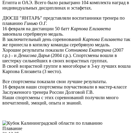
Египта и ОАЭ. Всего было разыграно 104 комплекта наград в
индивидуальных дисциплинах и эстафетах.
ДЮСШ "ЯНТАРЬ" представляли воспитанники тренера по
плаванию
Гинько О.Г.
16 февраля на дистанции 50 батт
Карпова Елизавета
завоевала серебряную медаль.
В заключительный день соревнований
Карпова Елизавета
так
же принесла в копилку команды серебряную медаль.
Хорошие результаты показали
Сотникова Екатерина
(2007
г.р.) - и
Денисова Дарья
(2004 г.р.). Спортсмены вошли в
шестерку сильнейших в своих возрастных группах.
В своей возрастной группе в многоборье в 3-ку лучших вошла
Карпова Елизавета (3 место).
Все спортсмены показали свои лучшие результаты.
16 февраля наши спортсмены поучаствовали в мастер-классе
Заслуженного тренера России Долговой Г.В.
Наши спортсмены с этих соревнований получили много
впечатлений, эмоций, опыта и знаний.
Плавание