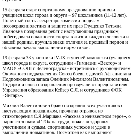
15 февраля старт спортивному празднованию приняли
учащиеся школ города и округа – 97 школьников (11-12 лет).
Почетный гость - секретарь комиссии по делам
несовершеннолетних и защите их прав Глущенко Татьяна
Ивановна поздравила ребят с наступающим праздником,
побеседовала о важности спорта в жизни каждого человека и
нашей родины, вручила знаки отличия за прошлый период и
объявила начало выполнения нормативов.
19 февраля 33 участника IV-IX ступеней комплекса (учащиеся
школ города и округа, сотрудники «Гимназии «Вектор» и
МАОУ «СОШ г. Зеленоградска» встретились с руководителем
Окружного подразделения Союза боевых друзей Афганистана
Подполковника запаса Олейник Михаилом Валентиновичем.
Подарки и слова поздравления прозвучали от представителя
Управления образования Кейзер С.Л. и сотрудников ФОК
«Янтарь».
Михаил Валентинович браво поздравил всех участников с
наступающим праздником, прочитал отрывок из
стихотворения С.Я.Маршака «Рассказ о неизвестном герое», о
парне со знаком «ГТО» на груди, пожелал здоровья
участникам и судьям, спортивных успехов и удачи в
выполнении нормативов. Посмотрел как выполняют