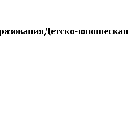
разования
Детско-юношеская